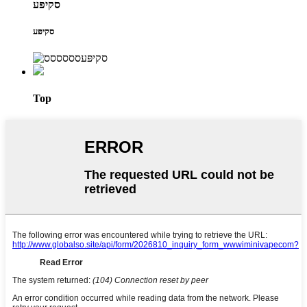
סקיפּע
סקיפּע
Top