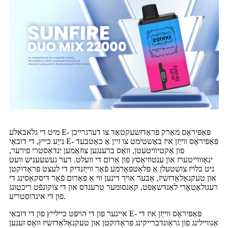
מיט די גלאבאלע E- פּאַפּיראָס מאַרק פּראַדזשעקטאַד צו דערגרייכן
נייַע כייץ, די דובאַי E- פּאַפּיראָס ווייַזן איז באַשטימט צו זיין אַ כאַטבעד
פון אַקטיוויטעטן, וואָס ברענגען צוזאַמען ינדאַסטרי פירער,
ינאָוווייטערז און ענטוזיאַסץ פון אַרום די וועלט. דער געשעעניש וועט
ניט בלויז צושטעלן אַ פּלאַטפאָרמע פֿאַר ווייַזנדיק די לעצט פּראָדוקטן
און טעקנאַלאַדזשיז, אָבער אויך דינען ווי אַ פאָרום פֿאַר דיסקאַסינג די
רעגולאַטאָרי לאַנדשאַפט, קאַנסומער טרענדס און די צוקונפֿט ריכטונג
פון די אינדוסטריע.
איינער פון די הויפּט כיילייץ פון די דובאַי E- פּאַפּיראָס ווייַזן איז די
אַנוויילינג פון גראַונדברייקינג פּראָדוקטן און טעקנאַלאַדזשיז וואָס זענען