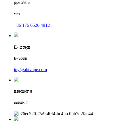
טעלעפאָן
טעל
+86 176 6526 4912
E- פּאָסט
E- פּאָסט
joy@abtvape.com
ווהאַצאַפּפּ
ווהאַצאַפּפּ