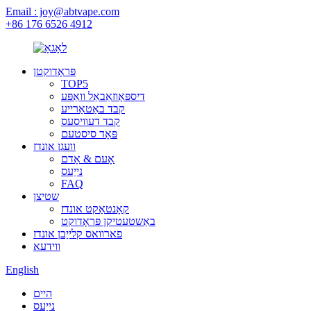
Email : joy@abtvape.com
+86 176 6526 4912
פּראָדוקטן
TOP5
דיספּאָוזאַבאַל וואַפּע
קבד באַטאַרייע
קבד דעוויסעס
פּאָד סיסטעם
וועגן אונדז
אָעם & אָדם
נייַעס
FAQ
שטיצן
קאָנטאַקט אונדז
באַשטעטיקן פּראָדוקט
פארוואס קלייַבן אונדז
ווידעא
English
היים
נייַעס