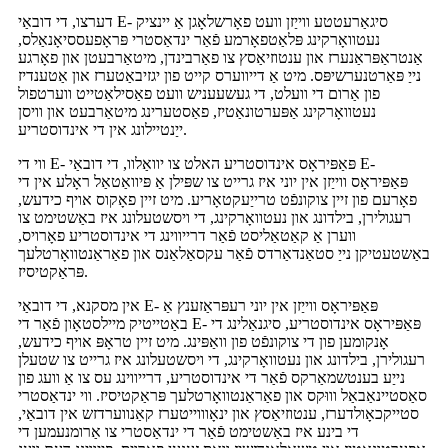
דערצו, די דובאַי E- סיגאַרעטטע ווייַזן וועט פאָרשלאָגן אַ יינציק
נעטוואָרקינג פּלאַטפאָרמע פֿאַר ינדאַסטרי פּראָפעססיאָנאַלס,
אַנטראַפּראַנערז און ענטוזיאַסץ צו פאַרבינדן, מיטאַרבעטן און פאָרגע
נייַ פּאַרטנערשיפּס. מיט אַ דייווערס קייט פון יגזיבאַטערז און אַטענדיז
פון אַרום די וועלט, די געשעעניש וועט פאַסילאַטייט ווערטפול
נעטוואָרקינג אַפּערטונאַטיז, פאַסטערינג מיטאַרבעט און וויסן
ייַנטיילונג אין די אינדוסטריע.
ווי די E- פּאַפּיראָס אינדוסטריע האלט צו יוואַלוו, די דובאַי E-
פּאַפּיראָס ווייַזן אין יוני איז גרייט צו שפּילן אַ פּיוואַטאַל ראָלע אין די
פאָרעם פון זיין צוקונפֿט טרייַעקטאָריע. מיט זיין פאָקוס אויף כידעש,
רעגולירן, בילדונג און נעטוואָרקינג, די ויסשטעלונג איז באַשטימט צו
ווערן אַ קאַטאַליסט פֿאַר דרייווינג די אינדוסטריע פאָרויס,
באַשטעטיקן נייַ סטאַנדאַרדס פֿאַר עקסאַלאַנס און פאַראַנטוואָרטלעך
פּראַקטיסיז.
אין מסקנא, די דובאַי E- פּאַפּיראָס ווייַזן אין יוני רעפּראַזענץ אַ
באַטייטיק מיילסטאָון פֿאַר די E- פּאַפּיראָס אינדוסטריע, סיגנאַלינג די
אָנקומען פון די צוקונפֿט פון וואַפּינג. מיט זיין טראָפּ אויף כידעש,
רעגולירן, בילדונג און נעטוואָרקינג, די ויסשטעלונג איז גרייט צו שטעלן
נייַע בענטשמאַרקס פֿאַר די אינדוסטריע, דרייווינג עס צו אַ וועג פון
סאַסטיינאַבאַל וווּקס און פאַראַנטוואָרטלעך פּראַקטיסיז. ווי ינדאַסטרי
סטייקכאָולדערז, ענטוזיאַסץ און ינאָוווייטערז קאַנווערדזש אין דובאַי,
די בינע איז באַשטימט פֿאַר די ינדאַסטרי צו אַרומנעמען די