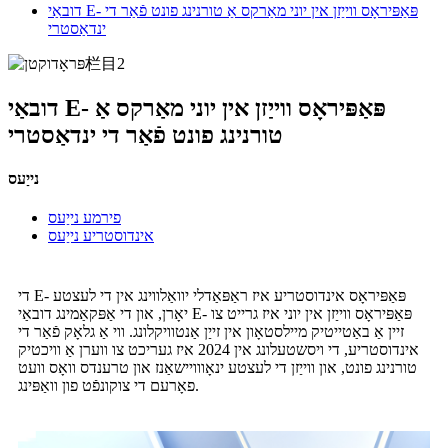
דובאַי E- פּאַפּיראָס ווייַזן אין יוני מאַרקס אַ טורנינג פונט פֿאַר די
ינדאַסטרי
דובאַי E- פּאַפּיראָס ווייַזן אין יוני מאַרקס אַ
טורנינג פונט פֿאַר די ינדאַסטרי
נייַעס
פירמע נייַעס
אינדוסטריע נייַעס
די E- פּאַפּיראָס אינדוסטריע איז ראַפּאַדלי יוואַלווינג אין די לעצטע
יאָרן, און די אַפּקאַמינג דובאַי E- פּאַפּיראָס ווייַזן אין יוני איז גרייט צו
זיין אַ באַטייטיק מיילסטאָון אין זייַן אַנטוויקלונג. ווי אַ גלאָק פֿאַר די
אינדוסטריע, די ויסשטעלונג אין 2024 איז געריכט צו ווערן אַ וויכטיק
טורנינג פונט, און ווייַזן די לעצטע ינאָווויישאַנז און טרענדס וואָס וועט
פאָרעם די צוקונפֿט פון וואַפּינג.