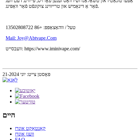
אַפּערטונאַטיז און טשאַלאַנדזשיז וואָס זענען פאָרויס, פּייווינג דעם וועג
פֿאַר אַ דינאַמיש און טרייווינג צוקונפֿט פֿאַר וואַפּינג.
טעל / ווהאַצאַפּפּ: +86 13502808722
Mail: Joy@Abtvape.Com
וועבסייט: https://www.iminivape.com/
פּאָסטן צייט: יוני 21-2024
היים
קאָנטאַקט אונדז
וועגן אונדז
FAQ