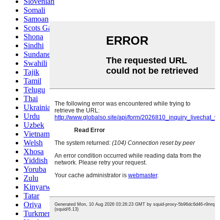
Slovenian
Somali
Samoan
Scots Gaelic
Shona
Sindhi
Sundanese
Swahili
Tajik
Tamil
Telugu
Thai
Ukrainian
Urdu
Uzbek
Vietnamese
Welsh
Xhosa
Yiddish
Yoruba
Zulu
Kinyarwanda
Tatar
Oriya
Turkmen