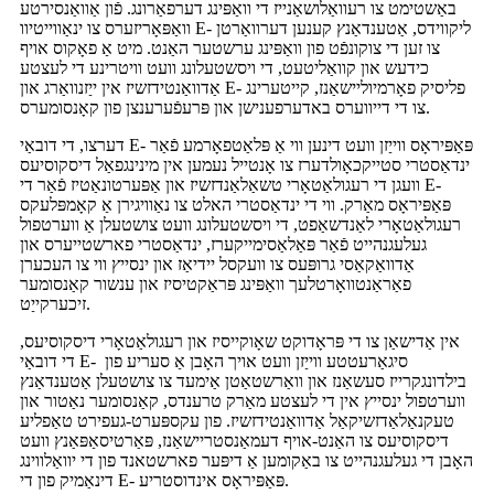
באַשטימט צו רעוואַלושאַנייז די וואַפּינג דערפאַרונג. פֿון אַוואַנסירטע
וואַפּאָריזערס צו ינאַווייטיוו E- ליקווידס, אַטענדאַנץ קענען דערוואַרטן
צו זען די צוקונפֿט פון וואַפּינג ערשטער האַנט. מיט אַ פאָקוס אויף
כידעש און קוואַליטעט, די ויסשטעלונג וועט וויטרינע די לעצטע
אַדוואַנטידזשיז אין ייַזנוואַרג און E- פליסיק פאָרמיוליישאַנז, קייטערינג
צו די דייווערס באדערפענישן און פּרעפֿערענצן פון קאָנסומערס.
דערצו, די דובאַי E- פּאַפּיראָס ווייַזן וועט דינען ווי אַ פּלאַטפאָרמע פֿאַר
ינדאַסטרי סטייקכאָולדערז צו אָנטייל נעמען אין מינינגפאַל דיסקוסיעס
וועגן די רעגולאַטאָרי טשאַלאַנדזשיז און אַפּערטונאַטיז פֿאַר די E-
פּאַפּיראָס מאַרק. ווי די ינדאַסטרי האלט צו נאַוויגירן אַ קאָמפּלעקס
רעגולאַטאָרי לאַנדשאַפט, די ויסשטעלונג וועט צושטעלן אַ ווערטפול
געלעגנהייט פֿאַר פּאַלאַסימייקערז, ינדאַסטרי פארשטייערס און
אַדוואַקאַסי גרופּעס צו וועקסל יידיאַז און ינסייץ ווי צו העכערן
פאַראַנטוואָרטלעך וואַפּינג פּראַקטיסיז און ענשור קאַנסומער
זיכערקייַט.
אין אַדישאַן צו די פּראָדוקט שאָוקייסיז און רעגולאַטאָרי דיסקוסיעס,
די דובאַי E- סיגאַרעטטע ווייַזן וועט אויך האָבן אַ סעריע פון ​​
בילדונגקרייז סעשאַנז און וואַרשטאַטן אַימעד צו צושטעלן אַטענדאַנץ
ווערטפול ינסייץ אין די לעצטע מאַרק טרענדס, קאַנסומער נאַטור און
טעקנאַלאַדזשיקאַל אַדוואַנטידזשיז. פון עקספּערט-געפירט טאַפליע
דיסקוסיעס צו האַנט-אויף דעמאַנסטריישאַנז, פּאַרטיסאַפּאַנץ וועט
האָבן די געלעגנהייט צו באַקומען אַ דיפּער פארשטאנד פון די יוואַלווינג
דינאַמיק פון די E- פּאַפּיראָס אינדוסטריע.