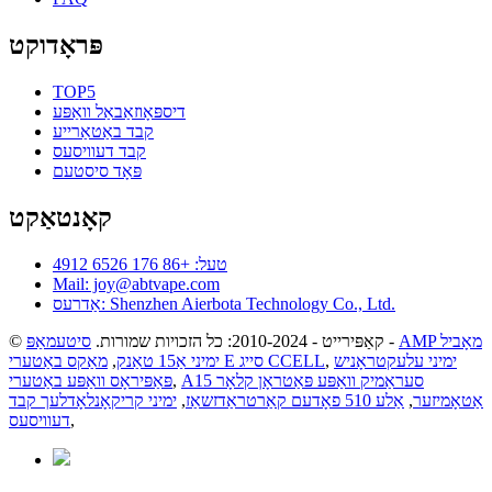
פּראָדוקט
TOP5
דיספּאָוזאַבאַל וואַפּע
קבד באַטאַרייע
קבד דעוויסעס
פּאָד סיסטעם
קאָנטאַקט
טעל: +86 176 6526 4912
Mail: joy@abtvape.com
אַדרעס: Shenzhen Aierbota Technology Co., Ltd.
AMP מאָביל
-
© קאַפּירייט - 2010-2024: כל הזכויות שמורות.
סיטעמאַפּ
ימיני עלעקטראָניש
,
מאַקס באַטערי E סייג CCELL
ימיני אַ15 טאַנק
,
A15 סעראַמיק וואַפּע פּאַטראָן קלאָר
,
פּאַפּיראָס וואַפּע באַטערי
אַטאָמיזער
,
אַלע 510 פאָדעם קאַרטראַדזשאַז
,
ימיני קריקאָנלאָדלעך קבד
,
דעוויסעס